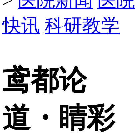
>
医院新闻
医院
快讯
科研教学
鸢都论
道・睛彩